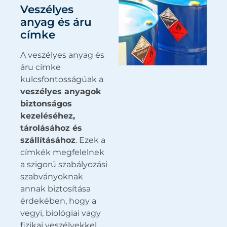
Veszélyes
anyag és áru
címke
A veszélyes anyag és
áru címke
kulcsfontosságúak a
veszélyes anyagok
biztonságos
kezeléséhez,
tárolásához és
szállításához
. Ezek a
címkék megfelelnek
a szigorú szabályozási
szabványoknak
annak biztosítása
érdekében, hogy a
vegyi, biológiai vagy
fizikai veszélyekkel